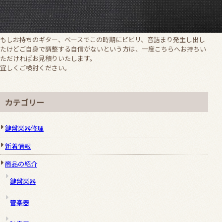
もしお持ちのギター、ベースでこの時期にビビリ、音詰まり発生し出し
たけどご自身で調整する自信がないという方は、一度こちらへお持ちい
ただければお見積りいたします。
宜しくご検討ください。
カテゴリー
鍵盤楽器修理
新着情報
商品の紹介
鍵盤楽器
管楽器