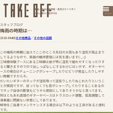
新品・中古楽器買取・販売のテイクオフ
8
なんば駅から徒歩
分
メニュー
スタッフブログ
梅雨の時期は…
2026.06.28
その他商品
／
その他の話題
この梅雨の時期に加えてここのところ先日の大雨もあり湿気が高止まり
してるようなので、楽器の維持管理には気を遣います(-_-;)
三味線体験ブースにある三味線は皮が特に湿気で破れやすくなったりす
ると聞きますのでので出しっぱなしにするわけにはいかず、ギターやベ
ースの場合はチューニングがシャープしたりビビリが発生したりしやす
い時期ですからネ。
だいたいギターのネックが湿気吸って逆反りしたりねじれたりというこ
とが原因ですが、反ってなくても音がシャープしてたりすることあるの
でネック自体の膨張もどうやら原因としてありそうかなと思ってます。
何はともあれ店頭のギターやベースはトラスロッド調整、弦高調整して
演奏面に問題ない状態にしてあります。
棹物をご自身でメンテナンスする場合は以下のような工具があると便利
です。