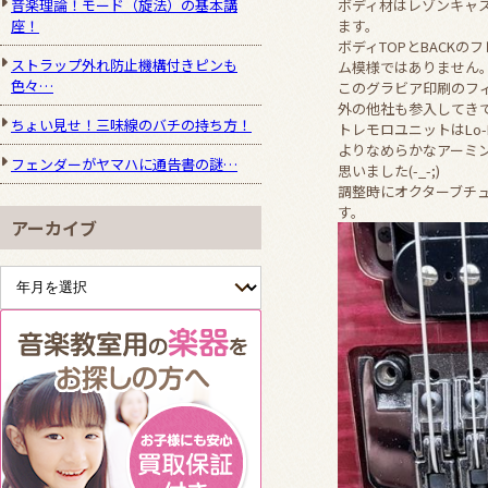
音楽理論！モード（旋法）の基本講
ボディ材はレゾンキャ
座！
ます。
ボディTOPとBACK
ストラップ外れ防止機構付きピンも
ム模様ではありません
色々…
このグラビア印刷のフ
外の他社も参入してきて、
ちょい見せ！三味線のバチの持ち方！
トレモロユニットはLo
よりなめらかなアーミ
フェンダーがヤマハに通告書の謎…
思いました(-_-;)
調整時にオクターブチ
す。
アーカイブ