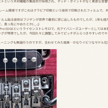
ストという木材繊維の集成材が採用され、デッド・ポイントがなく素直な音響
のフレーム模様ですがこれはグラビア印刷という技術で印刷されたフィルムで、
。
ィルム貼る技術はフジゲンが世界で最初に世に出したものでしたが、1年も経
真っ先にやめたとか(-_-;)
-Pro EDGEというライセンストレモロで、元アイバニーズユーザーとしては
ングが特徴でしたが、今回久々に調整してみてピッチがふらつきやすいのでや
ューニングも無論行うのですが、合わせてみた結果…かなりイビツなサドル位