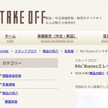
新品・中古楽器買取・販売のテイクオフ
なんば駅から徒歩
8
分
ホーム
楽器販売（中古・新品）
音
HOME
スタッフブログ
商品の紹介
弦楽器
90s’Ibanezエ
スタッフブログ
カテゴリー
90s’Ibane
2026.03.13
商品の紹介
／
鍵盤楽器修理
新着情報
今回は久々に買取りしたエ
商品の紹介
鍵盤楽器