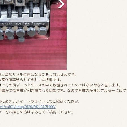
真っ当なサドル位置になるかもしれませんがネ。
の擦り傷等見られずきれいな状態です。
けでその後ずーっとケースの中で放置されてたのではないかなと思います。
が豊かで低音域が引き締まった印象です。なので音域の特性はアルダーに似て
URLよりデジマートのサイトにてご確認ください。
net/cat01/shop2620/DS10305400/
ターをお探しの方はよろしくご検討ください。