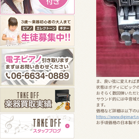
ま、良い弦に変えれば
状態はボディにピック
おそらく数回弾いただ
サウンド的には中音域
ます。
価格など詳細は以下の
https://www.digimart.
お手頃価格の日本製ギ