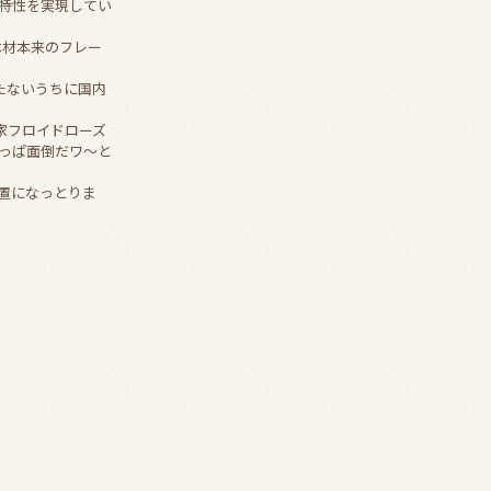
特性を実現してい
木材本来のフレー
たないうちに国内
本家フロイドローズ
っぱ面倒だワ～と
置になっとりま