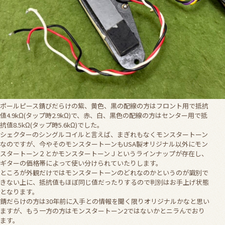
ポールピース錆びだらけの紫、黄色、黒の配線の方はフロント用で抵抗
値4.9kΩ(タップ時2.9kΩ)で、赤、白、黒色の配線の方はセンター用で抵
抗値8.5kΩ(タップ時5.6kΩ)でした。
シェクターのシングルコイルと言えば、まぎれもなくモンスタートーン
なのですが、今やそのモンスタートーンもUSA製オリジナル以外にモン
スタートーン２とかモンスタートーンＪというラインナップが存在し、
ギターの価格帯によって使い分けられていたりします。
ところが外観だけではモンスタートーンのどれなのかというのが識別で
きない上に、抵抗値もほぼ同じ値だったりするので判別はお手上げ状態
となります。
錆だらけの方は30年前に入手との情報を聞く限りオリジナルかなと思い
ますが、もう一方の方はモンスタートーン2ではないかとニラんでおり
ます。