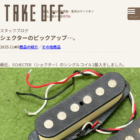
新品・中古楽器買取・販売のテイクオフ
8
なんば駅から徒歩
分
メニュー
スタッフブログ
シェクターのピックアップ…。
2025.11.30
商品の紹介
／
その他商品
最近、SCHECTER（シェクター）のシングルコイル2基入手しました。