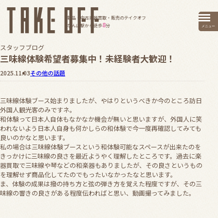
新品・中古楽器買取・販売のテイクオフ
8
なんば駅から徒歩
分
メニュー
スタッフブログ
三味線体験希望者募集中！未経験者大歓迎！
2025.11.03
その他の話題
三味線体験ブース始まりましたが、やはりというべきか今のところ訪日
外国人観光客のみですネ。
和体験って日本人自体もなかなか機会が無いと思いますが、外国人に笑
われないよう日本人自身も何かしらの和体験で今一度再確認してみても
良いのかなと思います。
私の場合は三味線体験ブースという和体験可能なスペースが出来たのを
きっかけに三味線の良さを最近ようやく理解したところです。過去に楽
器買取で三味線や琴などの和楽器もありましたが、その良さというもの
を理解せず商品化してたのでもったいなかったなと思います。
ま、体験の成果は撥の持ち方と弦の弾き方を覚えた程度ですが、その三
味線の響きの良さがある程度伝わればと思い、動画撮ってみました。