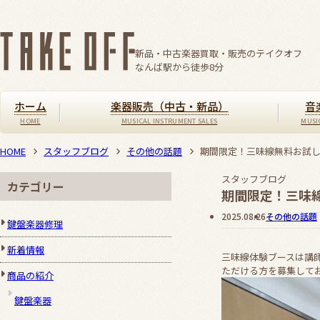
新品・中古楽器買取・販売のテイクオフ
なんば駅から徒歩
8
分
ホーム
楽器販売（中古・新品）
音
HOME
スタッフブログ
その他の話題
期間限定！三味線無料お試
スタッフブログ
カテゴリー
期間限定！三味
2025.08.26
その他の話題
鍵盤楽器修理
新着情報
三味線体験ブースは講
ただける方を募集して
商品の紹介
鍵盤楽器