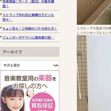
音楽理論！モード（旋法）の基本講
座！
ストラップ外れ防止機構付きピンも
色々…
１グループ４名迄でお
ちょい見せ！三味線のバチの持ち方！
し→アンサンブルとい
フェンダーがヤマハに通告書の謎…
アーカイブ