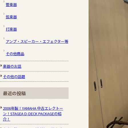
管楽器
弦楽器
打楽器
アンプ・スピーカー・エフェクター等
その他商品
楽器のお話
その他の話題
最近の投稿
2006年製！YAMAHA 中古エレクトー
ン！STAGEA D-DECK PACKAGEの紹
介！