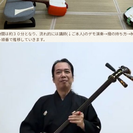
時間は約３０分となり、流れ的には講師(↓ご本人)のデモ演奏→撥の持ち方→
う順番で推移していきます。