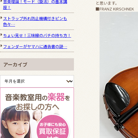
音楽理論！モード（旋法）の基本講
と思います。
座！
■FRANZ KIRSCHNEK 
ストラップ外れ防止機構付きピンも
色々…
ちょい見せ！三味線のバチの持ち方！
フェンダーがヤマハに通告書の謎…
アーカイブ