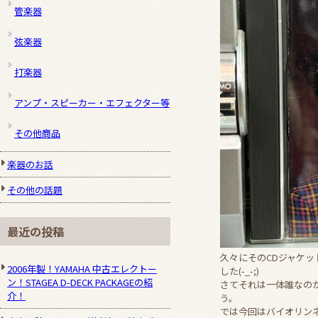
管楽器
弦楽器
打楽器
アンプ・スピーカー・エフェクター等
その他商品
楽器のお話
その他の話題
最近の投稿
久々にそのCDジャケ
2006年製！YAMAHA 中古エレクトー
した(-_-;)
ン！STAGEA D-DECK PACKAGEの紹
さてそれは一体誰なの
介！
う。
では今回はバイオリン