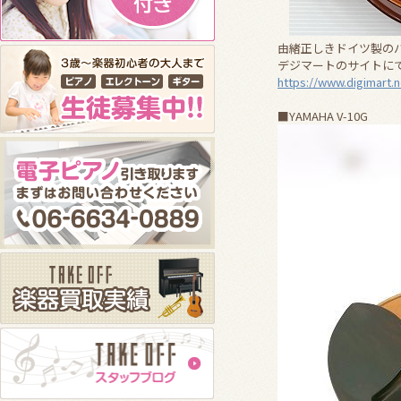
由緒正しきドイツ製の
デジマートのサイトに
https://www.digimart.
■YAMAHA V-10G