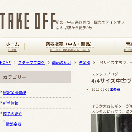
新品・中古楽器買取・販売のテイクオフ
なんば駅から徒歩
8
分
ホーム
楽器販売（中古・新品）
音
HOME
スタッフブログ
商品の紹介
弦楽器
4/4サイズ中古ヴ
スタッフブログ
カテゴリー
4/4サイズ中古
2025.03.05
弦楽器
鍵盤楽器修理
新着情報
はるか大昔にギターが
メンタルにハマり、購入
商品の紹介
鍵盤楽器