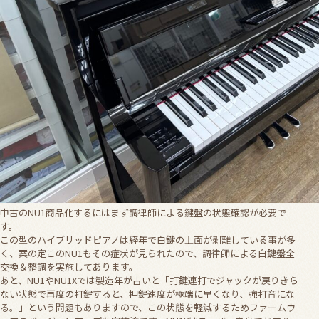
中古のNU1商品化するにはまず調律師による鍵盤の状態確認が必要で
す。
この型のハイブリッドピアノは経年で白鍵の上面が剥離している事が多
く、案の定このNU1もその症状が見られたので、調律師による白鍵盤全
交換＆整調を実施してあります。
あと、NU1やNU1Xでは製造年が古いと「打鍵連打でジャックが戻りきら
ない状態で再度の打鍵すると、押鍵速度が極端に早くなり、強打音にな
る。」という問題もありますので、この状態を軽減するためファームウ