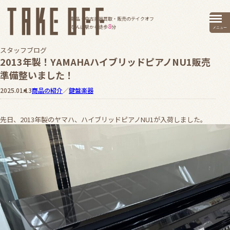
新品・中古楽器買取・販売のテイクオフ
8
なんば駅から徒歩
分
メニュー
スタッフブログ
2013年製！YAMAHAハイブリッドピアノNU1販売
準備整いました！
2025.01.13
商品の紹介
／
鍵盤楽器
先日、2013年製のヤマハ、ハイブリッドピアノNU1が入荷しました。