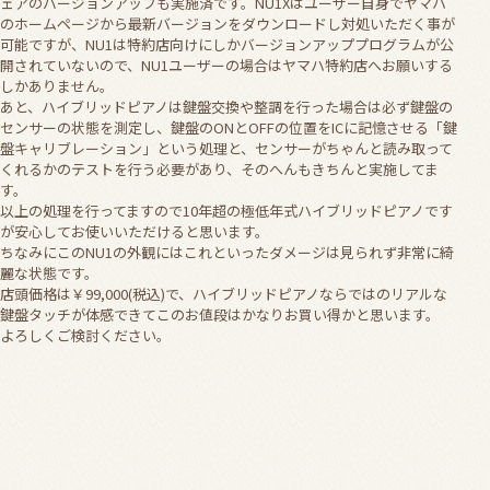
ェアのバージョンアップも実施済です。NU1Xはユーザー自身でヤマハ
のホームページから最新バージョンをダウンロードし対処いただく事が
可能ですが、NU1は特約店向けにしかバージョンアッププログラムが公
開されていないので、NU1ユーザーの場合はヤマハ特約店へお願いする
しかありません。
あと、ハイブリッドピアノは鍵盤交換や整調を行った場合は必ず鍵盤の
センサーの状態を測定し、鍵盤のONとOFFの位置をICに記憶させる「鍵
盤キャリブレーション」という処理と、センサーがちゃんと読み取って
くれるかのテストを行う必要があり、そのへんもきちんと実施してま
す。
以上の処理を行ってますので10年超の極低年式ハイブリッドピアノです
が安心してお使いいただけると思います。
ちなみにこのNU1の外観にはこれといったダメージは見られず非常に綺
麗な状態です。
店頭価格は￥99,000(税込)で、ハイブリッドピアノならではのリアルな
鍵盤タッチが体感できてこのお値段はかなりお買い得かと思います。
よろしくご検討ください。