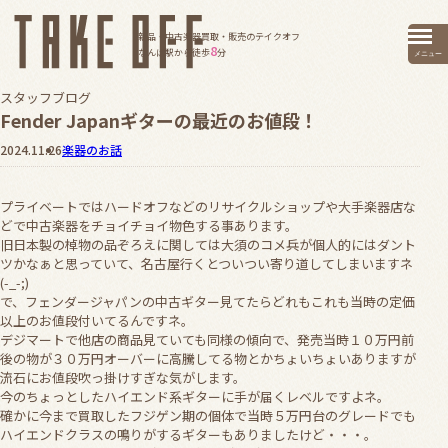
新品・中古楽器買取・販売のテイクオフ
8
なんば駅から徒歩
分
メニュー
スタッフブログ
Fender Japanギターの最近のお値段！
2024.11.26
楽器のお話
プライベートではハードオフなどのリサイクルショップや大手楽器店な
どで中古楽器をチョイチョイ物色する事あります。
旧日本製の棹物の品ぞろえに関しては大須のコメ兵が個人的にはダント
ツかなぁと思っていて、名古屋行くとついつい寄り道してしまいますネ
(-_-;)
で、フェンダージャパンの中古ギター見てたらどれもこれも当時の定価
以上のお値段付いてるんですネ。
デジマートで他店の商品見ていても同様の傾向で、発売当時１０万円前
後の物が３０万円オーバーに高騰してる物とかちょいちょいありますが
流石にお値段吹っ掛けすぎな気がします。
今のちょっとしたハイエンド系ギターに手が届くレベルですよネ。
確かに今まで買取したフジゲン期の個体で当時５万円台のグレードでも
ハイエンドクラスの鳴りがするギターもありましたけど・・・。