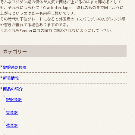
そんなフジゲン期の個体が人気で価格が上がるのはまぁ諦めるとして
も、それらにつられて「Crafted in Japan」時代のものまで同じように
上がるというのはどーも納得し難いですナ。
その時代の下位グレードになると外国産のコスパモデルの方がレンジ感
や響きが優れてる場合ありますのでネ。
くれぐれもFenderロゴの魔力に惑わされないようにして下さい。
カテゴリー
鍵盤楽器修理
新着情報
商品の紹介
鍵盤楽器
管楽器
弦楽器