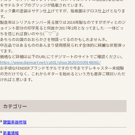
６サドルタイプのブリッジが搭載されています。
ネック裏の塗装はサテン仕上げですが、指板面はグロス仕上げとなりま
す。
製造年はシリアルナンバー見る限りは2016年製なのですがボディとのジ
ョイント部分の印字見ると何故か2017年2月となってました…一体どっ
ちを信じれば良いのやら(￣▽￣;)
あちらのお国のおおらかさを物語ってるのかもしれませんネ。
中古品ではあるもののあんまり使用感見られず全体的に綺麗な状態保っ
てます。
価格など詳細は以下のURLにてデジマートのサイトでご確認ください。
https://www.digimart.net/cat01/shop2620/DS09148361/
お手頃なFENDERブランドモデルですので今までテレキャスター未経験
の方だけでなく、これからギターを始めるという方も是非ご検討いただ
ければと思います。
カテゴリー
鍵盤楽器修理
新着情報