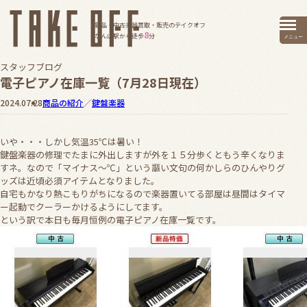
新品・中古楽器買取・販売のテイクオフ
8
なんば駅から徒歩
分
メニュー
スタッフブログ
電子ピアノ在庫一覧（7月28日現在）
2024.07.28
商品の紹介
／
鍵盤楽器
いや・・・しかし気温35℃は暑い！
鍵盤楽器の修理でたまに外出しますが外を１５分歩くともう辛くなりま
すネ。なので「マイナス～℃」という謳い文句の何かしらのひんやりグ
ッズは近頃必須アイテムとなりました。
自宅もかなり熱こもりがちになるので楽器置いてる部屋は昼間はタイマ
ー起動でクーラーかけるようにしてます。
という訳で本日も毎月恒例の電子ピアノ在庫一覧です。