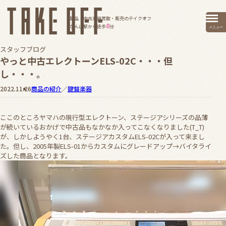
新品・中古楽器買取・販売のテイクオフ
8
なんば駅から徒歩
分
メニュー
スタッフブログ
やっと中古エレクトーンELS-02C・・・但
し・・・。
2022.11.26
商品の紹介
／
鍵盤楽器
ここのところヤマハの現行型エレクトーン、ステージアシリーズの品薄
が続いているおかげで中古品もなかなか入ってこなくなりました(T_T)
が、しかしようやく1台、ステージアカスタムELS-02Cが入って来まし
た。但し、2005年製ELS-01からカスタムにグレードアップ→バイタライ
ズした商品となります。