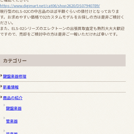
https://www.digimart.net/cat06/shop2620/DS07940789/
現行型のELS-02Cの中古品のほぼ半額ぐらいの値付けとなっておりま
す。お求めやすい価格で02カスタムモデルをお探しの方は是非ご検討く
ださい。
また、ELS-02シリーズのエレクトーンの出張買取査定も熱烈大大大歓迎
ですので、売却をご検討中の方は是非ご一報いただければ幸いです。
カテゴリー
鍵盤楽器修理
新着情報
商品の紹介
鍵盤楽器
管楽器
弦楽器