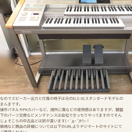
なのでスピーカー出力と付属の椅子は元のELS-01スタンダードモデルの
まんまです。
操作パネルやPKカバーなど、随所に傷などの使用感はありますが、鍵盤
下のパーツ交換などメンテナンスは自社できっちりやってますのでそん
じょそこらの中古品とは訳が違います( ｰ`дｰ´)ｷﾘｯ！
価格など商品の詳細については以下のURLよりデジマートのサイトにて
ご確認ください。