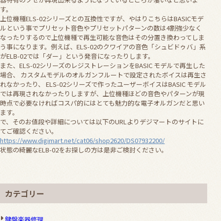
す。
上位機種ELS-02シリーズとの互換性ですが、やはりこちらはBASICモデ
ルという事でプリセット音色やプリセットパターンの数は4割強少なく
なったりするので上位機種で再生可能な音色はその分置き換わってしま
う事になります。例えば、ELS-02のクワイアの音色「シュビドゥバ」系
がELB-02では「ダー」という発音になったりします。
また、ELS-02シリーズのレジストレーションをBASIC モデルで再生した
場合、 カスタムモデルのオルガンフルートで設定されたボイスは再生さ
れなかったり、 ELS-02シリーズで作ったユーザーボイスはBASIC モデル
では再現されなかったりしますが、上位機種ほどの音色やパターンが現
時点で必要なければコスパ的にはとても魅力的な電子オルガンだと思い
ます。
で、そのお値段や詳細については以下のURLよりデジマートのサイトに
てご確認ください。
https://www.digimart.net/cat06/shop2620/DS07932200/
状態の綺麗なELB-02をお探しの方は是非ご検討ください。
カテゴリー
鍵盤楽器修理