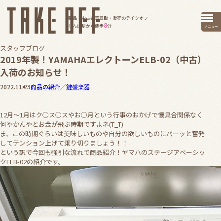
新品・中古楽器買取・販売のテイクオフ
8
なんば駅から徒歩
分
メニュー
スタッフブログ
2019年製！YAMAHAエレクトーンELB-02（中古）
入荷のお知らせ！
2022.11.23
商品の紹介
／
鍵盤楽器
12月～1月はク○ス○スやお○月という行事のおかげで懐具合関係なく
何やかんやとお金が飛ぶ時期ですよネ(T_T)
ま、この時期ぐらいは美味しいものや自分の欲しいものにパーッと奮発
してテンション上げて乗り切りましょう！！
という訳で今回も強引な流れで商品紹介！ヤマハのステージアベーシッ
クELB-02の紹介です。