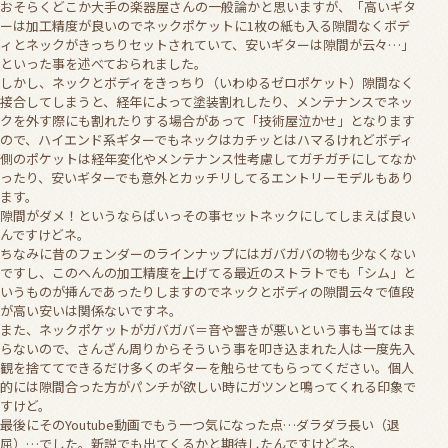
おそらくどこか大手の楽器屋さんの一般論かと思いますが、「高いギタ
ーは加工精度が良いのでネックポケットに1枚の紙も入る隙間なくボデ
ィとネックがきっちりセットされていて、安いギターは隙間が云々…」
といった事を述べておられました。
しかし、ネックとボディをきっちり（いわゆるゼロポケット）隙間なく
接合してしまうと、経年によって塗装割れしたり、メンテナンスでネッ
クを外す際にも割れたりする場合があって「技術屋泣かせ」となります
ので、ハイエンド系ギターでもネックはカチッとはハマるけれどボディ
側のポケットは経年変化やメンテナンス性考慮してガチガチにしてなか
ったり、安いギターでも意外とカッチリしてるエントリーモデルもあり
ます。
隙間がダメ！というならばいっその事セットネックにしてしまえば良い
んですけどネ。
ちなみに昔のフェンダーのラインナップにはガバガバの物も少なくない
ですし、このへんの加工精度を上げてる最近のストラトでも「シム」と
いうものが挿んであったりしますのでネックとボディの隙間云々で値段
が高い安いは関係ないですネ。
また、ネックポケットがガバガバ＝音や響きが悪いという事も当てはま
らないので、さんざん周りからそういう事を叩き込まれた人は一度先入
観を捨ててできるだけ多くのギターを触らせてもらってください。個人
的には隙間合った方がパンチが欲しい時にガツンと鳴ってくれる印象で
すけど。
最後にそのYoutube動画でもう一つ気になった点…ダラダラ長い（退
屈）…でした。新説でも出てくるかと期待したんですけどネ。