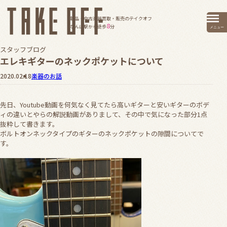
新品・中古楽器買取・販売のテイクオフ
8
なんば駅から徒歩
分
メニュー
スタッフブログ
エレキギターのネックポケットについて
2020.02.18
楽器のお話
先日、Youtube動画を何気なく見てたら高いギターと安いギターのボデ
ィの違いとやらの解説動画がありまして、その中で気になった部分1点
抜粋して書きます。
ボルトオンネックタイプのギターのネックポケットの隙間についてで
す。