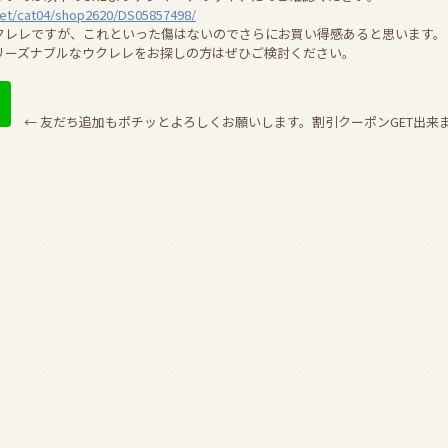
net/cat04/shop2620/DS05857498/
クレレですが、これといった傷はないのでさらにお買い得感あると思います。
リーズナブルなウクレレをお探しの方はぜひご検討ください。
← 友だち追加もポチッとよろしくお願いします。割引クーポンGET出来