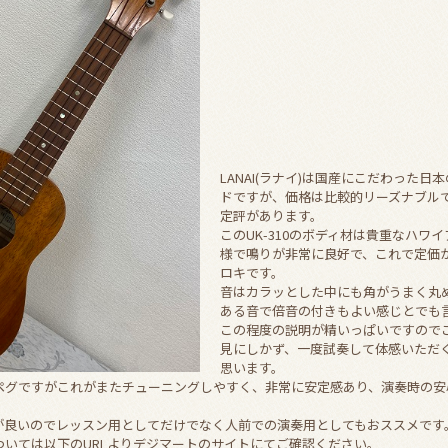
LANAI(ラナイ)は国産にこだわった日
ドですが、価格は比較的リーズナブル
定評があります。
このUK-310のボディ材は貴重なハワ
様で鳴りが非常に良好で、これで定価が
ロキです。
音はカラッとした中にも角がうまく丸
ある音で倍音の付きもよい感じとでも
この程度の説明が精いっぱいですので
見にしかず、一度試奏して体感いただ
思います。
ペグですがこれがまたチューニングしやすく、非常に安定感あり、演奏時の安
が良いのでレッスン用としてだけでなく人前での演奏用としてもおススメです
ついては以下のURLよりデジマートのサイトにてご確認ください。