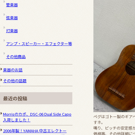
管楽器
弦楽器
打楽器
アンプ・スピーカー・エフェクター等
その他商品
楽器のお話
その他の話題
最近の投稿
Morrisのカポ、DSC-06 Dual Side Capo
ペグはゴトー製のギア
入荷しました！
すネ。
鳴り、ピッチの安定感
2006年製！YAMAHA 中古エレクトー
価格等、その他詳細に