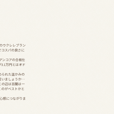
本のウクレレブラン
でコスパの良さに
イアンコアの合板仕
3.1万円とはオド
められた温かみの
言いましょうか…
この辺は百聞は一
くのがベストかと
心感につながりま
。