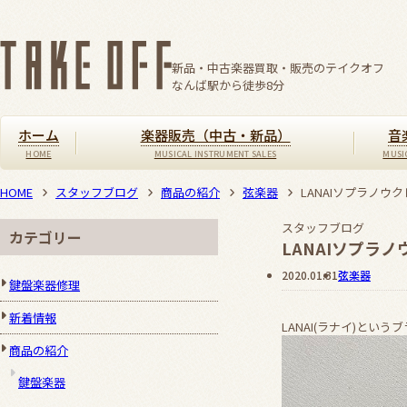
新品・中古楽器買取・販売のテイクオフ
なんば駅から徒歩
8
分
ホーム
楽器販売（中古・新品）
音
HOME
スタッフブログ
商品の紹介
弦楽器
LANAIソプラノウク
スタッフブログ
カテゴリー
LANAIソプラノ
2020.01.31
弦楽器
鍵盤楽器修理
新着情報
LANAI(ラナイ)とい
商品の紹介
鍵盤楽器