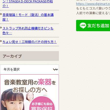
ン！STAGEA D-DECK PACKAGEの紹
https://www.digimart.
介！
もともとコスパ良いウ
人前での演奏に使える
音楽理論！モード（旋法）の基本講
座！
ストラップ外れ防止機構付きピンも
色々…
ちょい見せ！三味線のバチの持ち方！
アーカイブ