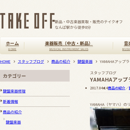
新品・中古楽器買取・販売のテイクオフ
なんば駅から徒歩
8
分
ホーム
楽器販売（中古・新品）
音
HOME
スタッフブログ
商品の紹介
鍵盤楽器
YAMAHAアップ
スタッフブログ
カテゴリー
YAMAHAアッ
2017.04.14
商品の紹介
／
鍵盤楽器修理
新着情報
YAMAHA（ヤマハ）
商品の紹介
鍵盤楽器