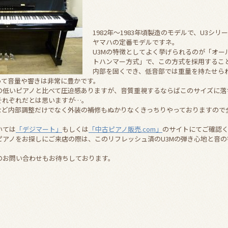
1982年～1983年頃製造のモデルで、U3シリー
ヤマハの定番モデルですネ。
U3Mの特徴としてよく挙げられるのが「オー
トハンマー方式」で、この方式を採用するこ
内部を固くでき、低音部では重量を持たせら
って音量や響きは非常に豊かです。
の低いピアノと比べて圧迫感ありますが、音質重視するならばこのサイズに落
それぞれだとは思いますが…。
など内部調整だけでなく外装の補修もぬかりなくきっちりやっておりますので
いては
「デジマート」
もしくは
「中古ピアノ販売.com」
のサイトにてご確認
ピアノをお探しにご来店の際は、このリフレッシュ済のU3Mの弾き心地と音
のお問い合わせもお待ちしております。