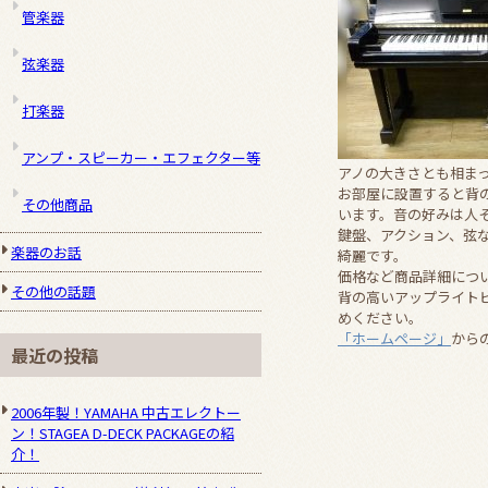
管楽器
弦楽器
打楽器
アンプ・スピーカー・エフェクター等
アノの大きさとも相ま
お部屋に設置すると背
その他商品
います。音の好みは人
鍵盤、アクション、弦
楽器のお話
綺麗です。
価格など商品詳細につ
その他の話題
背の高いアップライト
めください。
「ホームページ」
から
最近の投稿
2006年製！YAMAHA 中古エレクトー
ン！STAGEA D-DECK PACKAGEの紹
介！