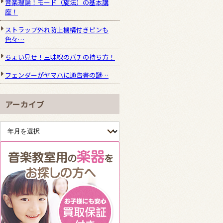
音楽理論！モード（旋法）の基本講
座！
ストラップ外れ防止機構付きピンも
色々…
ちょい見せ！三味線のバチの持ち方！
フェンダーがヤマハに通告書の謎…
アーカイブ