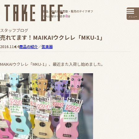
新品・中古楽器買取・販売のテイクオフ
8
なんば駅から徒歩
分
メニュー
スタッフブログ
売れてます！MAIKAIウクレレ「MKU-1」
2016.11.14
商品の紹介
／
弦楽器
MAIKAIウクレレ「MKU-1」、最近また入荷し始めました。