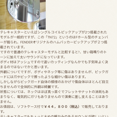
テレキャスターといえばシングルコイルピックアップが2つ搭載された
モデルが一般的ですが、この「TN72」というのはFホール型のチェンバ
ーが掘られ、FENDERオリジナルのハムバッカーピックアップが２つ搭
載されています。
ですので普通のテレキャスターモデルと比較すると?、甘い箱鳴りのト
ーンに加えて太いサウンドになっています。
ボディ材はアッシュですので速いカッティングなんかでも子気味よく決
まるのではないでかと思います。
外観についてですが、ボディやネック等に傷はありませんが、ピックガ
ードには爪やピックで擦ったような細かい傷はあります。
しかしながらピックガード自体の模様のおかげで傷自体はほとんど目立
ちませんので全体的に外観は綺麗です。
状態については、ネックはほぼ真っ直ぐでフレットやナットの消耗もあ
まりなく、電気的にガリもありませんので演奏に差し支えることはあり
ません。
お値段は、ソフトケース付で
￥４４，８００（税込）
で販売しておりま
す。
テレキャスターでもちょっと太めの暖かみのあるサウンドが欲しいとい