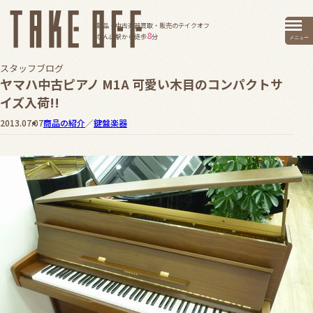
新品・中古楽器買取・販売のテイクオフ
8
なんば駅から徒歩
分
メニュー
スタッフブログ
ヤマハ中古ピアノ M1A 可愛い木目のコンパクトサ
イズ入荷!!
2013.07.07
商品の紹介
／
鍵盤楽器