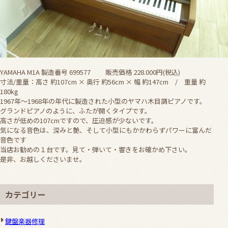
YAMAHA M1A 製造番号 699577 販売価格 228.000円(税込)
寸法/重量：高さ 約107cm × 奥行 約56cm × 幅 約147cm / 重量 約
180kg
1967年～1968年の年代に製造された小型のヤマハ木目調ピアノです。
グランドピアノのように、ふたが開くタイプです。
高さが低めの107cmですので、圧迫感が少ないです。
気になる音色は、深みと艶、そして小型にもかかわらずパワーに富んだ
音色です
当店お勧めの１台です。見て・弾いて・響きをお確かめ下さい。
是非、お越しくださいませ。
カテゴリー
鍵盤楽器修理