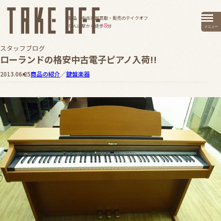
新品・中古楽器買取・販売のテイクオフ
8
なんば駅から徒歩
分
メニュー
スタッフブログ
ローランドの格安中古電子ピアノ入荷!!
2013.06.25
商品の紹介
／
鍵盤楽器