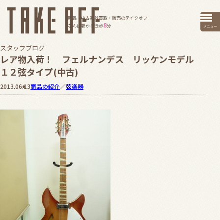
新品・中古楽器買取・販売のテイクオフ
8
なんば駅から徒歩
分
メニュー
スタッフブログ
レア物入荷！ フェルナンデス リッケンモデル
１２弦タイプ(中古)
2013.06.13
商品の紹介
／
弦楽器