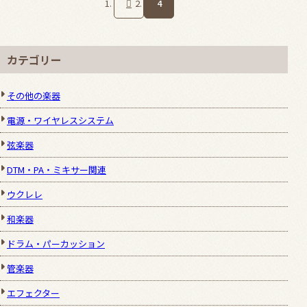
4
カテゴリー
その他の楽器
電源・ワイヤレスシステム
弦楽器
DTM・PA・ミキサー関連
ウクレレ
和楽器
ドラム・パーカッション
管楽器
エフェクター