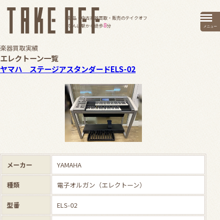
新品・中古楽器買取・販売のテイクオフ
8
なんば駅から徒歩
分
メニュー
楽器買取実績
エレクトーン一覧
ヤマハ ステージアスタンダードELS-02
メーカー
YAMAHA
種類
電子オルガン（エレクトーン）
型番
ELS-02