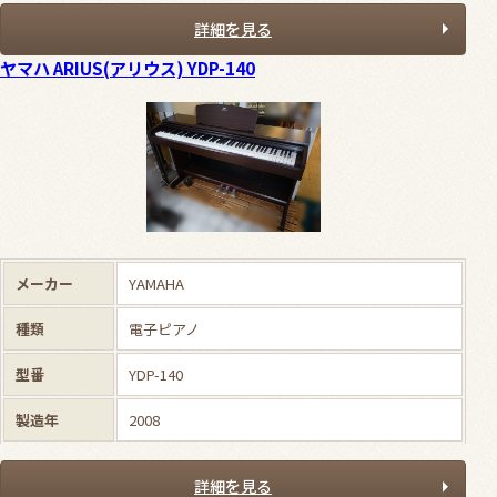
詳細を見る
ヤマハ ARIUS(アリウス) YDP-140
メーカー
YAMAHA
種類
電子ピアノ
型番
YDP-140
製造年
2008
詳細を見る