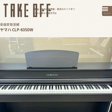
新品・中古楽器買取・販売のテイクオフ
8
なんば駅から徒歩
分
メニュー
楽器買取実績
ヤマハ CLP-635DW