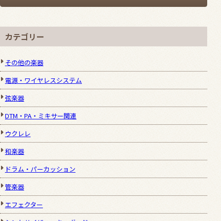
カテゴリー
その他の楽器
電源・ワイヤレスシステム
弦楽器
DTM・PA・ミキサー関連
ウクレレ
和楽器
ドラム・パーカッション
管楽器
エフェクター