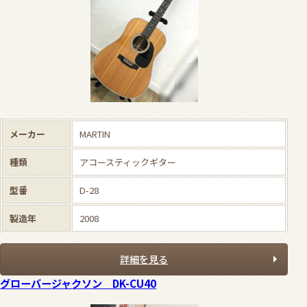
メーカー
MARTIN
種類
アコースティックギター
型番
D-28
製造年
2008
詳細を見る
グローバージャクソン DK-CU40