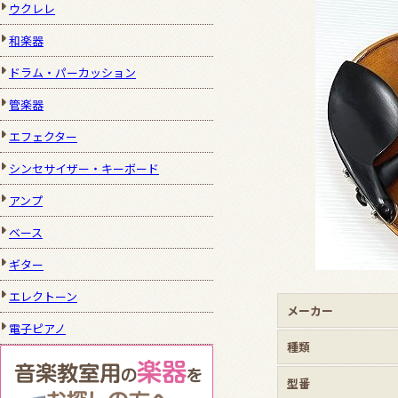
ウクレレ
和楽器
ドラム・パーカッション
管楽器
エフェクター
シンセサイザー・キーボード
アンプ
ベース
ギター
エレクトーン
メーカー
電子ピアノ
種類
型番