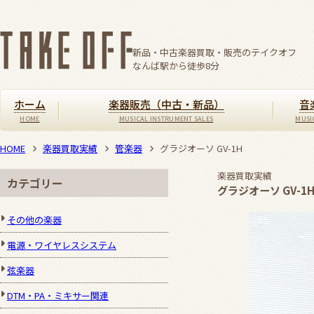
新品・中古楽器買取・販売のテイクオフ
なんば駅から徒歩
8
分
ホーム
楽器販売（中古・新品）
音
HOME
楽器買取実績
管楽器
グラジオーソ GV-1H
楽器買取実績
カテゴリー
グラジオーソ GV-1
その他の楽器
電源・ワイヤレスシステム
弦楽器
DTM・PA・ミキサー関連