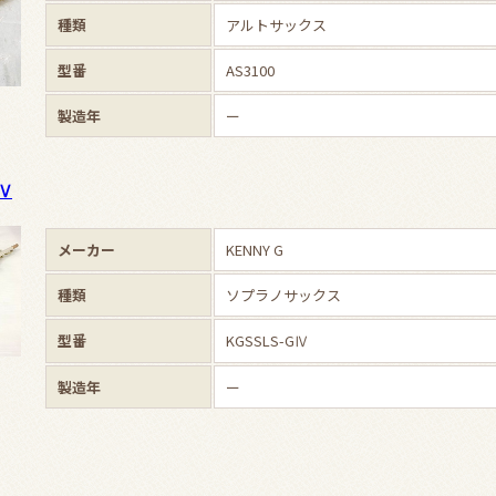
種類
アルトサックス
型番
AS3100
製造年
ー
GⅣ
メーカー
KENNY G
種類
ソプラノサックス
型番
KGSSLS-GⅣ
製造年
ー