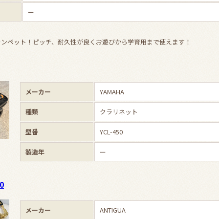
ー
トトランペット！ピッチ、耐久性が良くお遊びから学育用まで使えます！
メーカー
YAMAHA
種類
クラリネット
型番
YCL-450
製造年
ー
0
メーカー
ANTIGUA