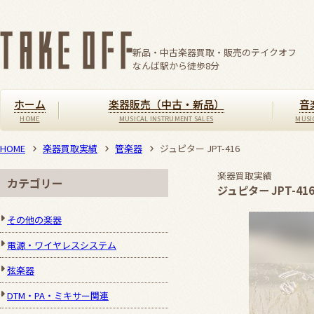
新品・中古楽器買取・販売のテイクオフ
なんば駅から徒歩
8
分
ホーム
楽器販売（中古・新品）
音
HOME
楽器買取実績
管楽器
ジュピター JPT-416
楽器買取実績
カテゴリー
ジュピター JPT-41
その他の楽器
電源・ワイヤレスシステム
弦楽器
DTM・PA・ミキサー関連