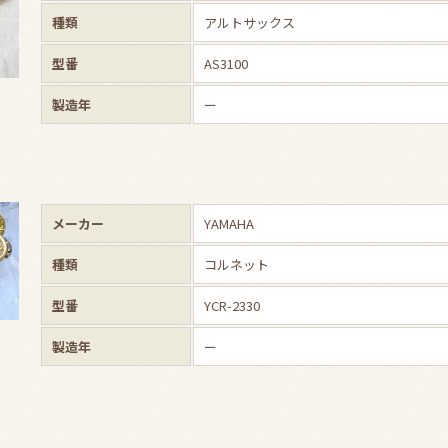
種類
アルトサックス
型番
AS3100
製造年
ー
メーカー
YAMAHA
種類
コルネット
型番
YCR-2330
製造年
ー