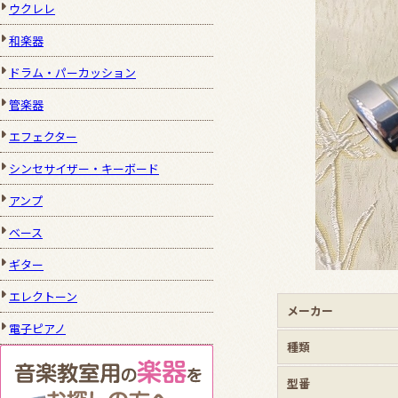
ウクレレ
和楽器
ドラム・パーカッション
管楽器
エフェクター
シンセサイザー・キーボード
アンプ
ベース
ギター
エレクトーン
メーカー
電子ピアノ
種類
型番