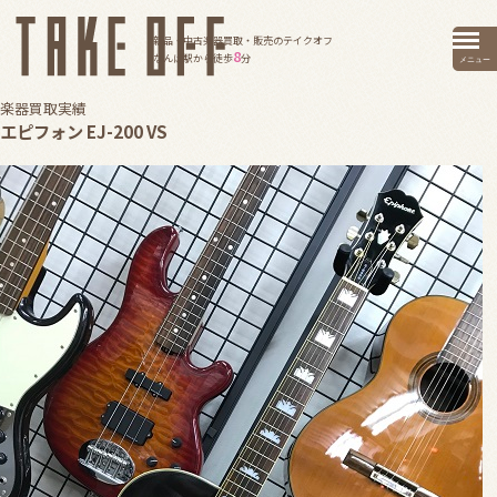
新品・中古楽器買取・販売のテイクオフ
8
なんば駅から徒歩
分
メニュー
楽器買取実績
エピフォン EJ-200 VS