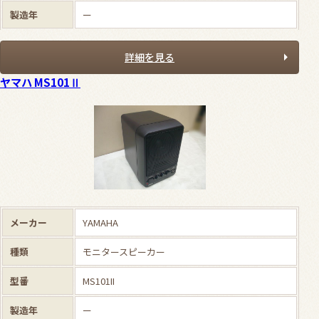
製造年
ー
詳細を見る
ヤマハ MS101Ⅱ
メーカー
YAMAHA
種類
モニタースピーカー
型番
MS101II
製造年
ー