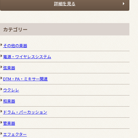
詳細を見る
カテゴリー
その他の楽器
電源・ワイヤレスシステム
弦楽器
DTM・PA・ミキサー関連
ウクレレ
和楽器
ドラム・パーカッション
管楽器
エフェクター