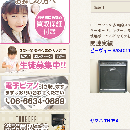
製造年
ローランドの多目的ス
キーボード、ギター、
使用感ほとんどなく外
関連実績
ピーヴィー BASIC1
ヤマハ THR5A