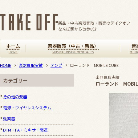
新品・中古楽器買取・販売のテイクオフ
なんば駅から徒歩
8
分
ホーム
楽器販売（中古・新品）
音
HOME
楽器買取実績
アンプ
ローランド MOBILE CUBE
楽器買取実績
カテゴリー
ローランド MOBILE
その他の楽器
電源・ワイヤレスシステム
弦楽器
DTM・PA・ミキサー関連