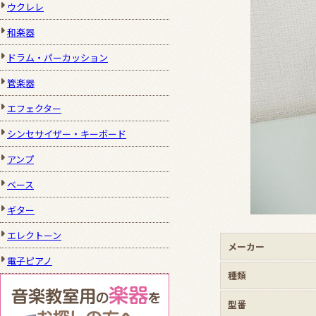
ウクレレ
和楽器
ドラム・パーカッション
管楽器
エフェクター
シンセサイザー・キーボード
アンプ
ベース
ギター
エレクトーン
メーカー
電子ピアノ
種類
型番