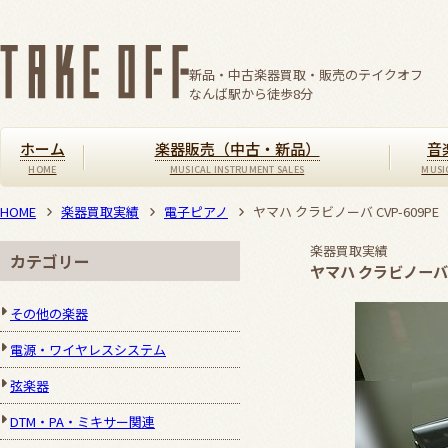
新品・中古楽器買取・販売のテイクオフ
なんば駅から徒歩
8
分
ホーム
楽器販売（中古・新品）
音
HOME
楽器買取実績
電子ピアノ
ヤマハ クラビノーバ CVP-609PE
楽器買取実績
カテゴリー
ヤマハ クラビノーバ C
その他の楽器
電源・ワイヤレスシステム
弦楽器
DTM・PA・ミキサー関連